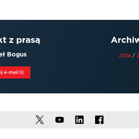
t z prasą
Archi
eł Bogus
2014
/
j e-mail⁠