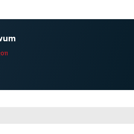
wum
2011