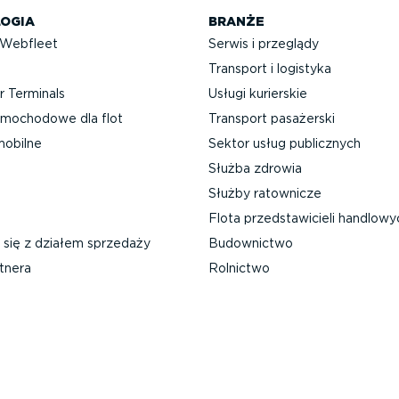
OGIA
BRANŻE
 Webfleet
Serwis i przeglądy
Transport i logistyka
 Terminals
Usługi kurierskie
mochodowe dla flot
Transport pasażerski
mobilne
Sektor usług publicznych
Służba zdrowia
Służby ratownicze
Flota przed­sta­wi­cieli handlow
 się z działem sprzedaży
Budownictwo
tnera
Rolnictwo