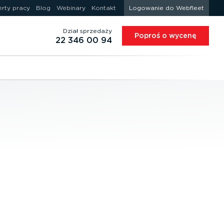
erty pracy
Blog
Webinary
Kontakt
Logowanie do Webfleet
Dział sprzedaży
Poproś o wycenę
22 346 00 94