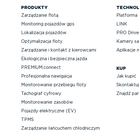
PRODUKTY
TECHNOL
Zarządzanie flotą
Platforma
Monitoring pojazdów gps
LINK
Lokalizacja pojazdów
PRO Driver
Optyma­li­zacja floty
Kamery sa
Zarządzanie i kontakt z kierowcami
Aplikacje 
Ekologiczna i bezpieczna jazda
PREMIUM.connect
KUP
Profe­sjo­nalna nawigacja
Jak kupić
Monito­ro­wanie przebiegu floty
Skontaktuj
Tachograf cyfrowy
Znajdź par
Monito­ro­wanie zasobów
Pojazdy elektryczne (EV)
TPMS
Zarządzanie łańcuchem chłodniczym