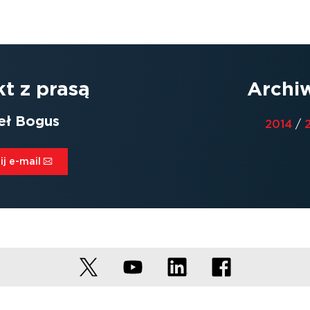
t z prasą
Archi
eł Bogus
2014
/
j e-mail⁠