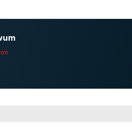
wum
2011