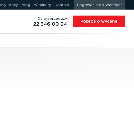
erty pracy
Blog
Webinary
Kontakt
Logowanie do Webfleet
Dział sprzedaży
Poproś o wycenę
22 346 00 94