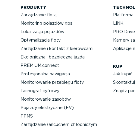
PRODUKTY
TECHNOL
Zarządzanie flotą
Platforma
Monitoring pojazdów gps
LINK
Lokalizacja pojazdów
PRO Driver
Optyma­li­zacja floty
Kamery sa
Zarządzanie i kontakt z kierowcami
Aplikacje 
Ekologiczna i bezpieczna jazda
PREMIUM.connect
KUP
Profe­sjo­nalna nawigacja
Jak kupić
Monito­ro­wanie przebiegu floty
Skontaktuj
Tachograf cyfrowy
Znajdź par
Monito­ro­wanie zasobów
Pojazdy elektryczne (EV)
TPMS
Zarządzanie łańcuchem chłodniczym