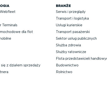
OGIA
BRANŻE
 Webfleet
Serwis i przeglądy
Transport i logistyka
 Terminals
Usługi kurierskie
mochodowe dla flot
Transport pasażerski
mobilne
Sektor usług publicznych
Służba zdrowia
Służby ratownicze
Flota przed­sta­wi­cieli handlow
 się z działem sprzedaży
Budownictwo
tnera
Rolnictwo