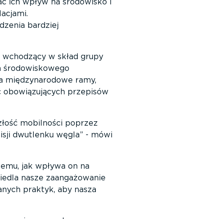
ć ich wpływ na środowisko i
acjami.
dzenia bardziej
, wchodzący w skład grupy
ia środowiskowego
na międzynarodowe ramy,
ć obowiązujących przepisów
złość mobilności poprzez
sji dwutlenku węgla
- mówi
temu, jak wpływa on na
ciedla nasze zaangażowanie
nych praktyk, aby nasza