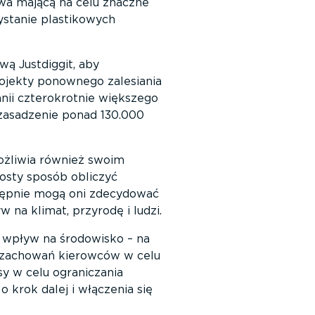
wa mającą na celu znaczne
ystanie plastikowych
ą Justdiggit, aby
ojekty ponownego zalesiania
anii czterokrotnie większego
asadzenie ponad 130.000
ożliwia również swoim
osty sposób obliczyć
stępnie mogą oni zdecydować
 na klimat, przyrodę i ludzi.
h wpływ na środowisko – na
e zachowań kierowców w celu
y w celu ograniczania
 krok dalej i włączenia się