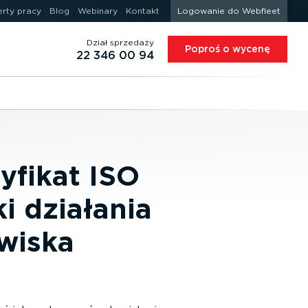
erty pracy
Blog
Webinary
Kontakt
Logowanie do Webfleet
Dział sprzedaży
Poproś o wycenę
22 346 00 94
yfikat ISO
i działania
wiska