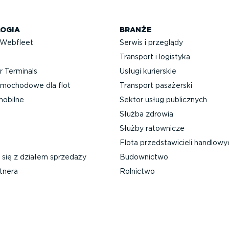
OGIA
BRANŻE
 Webfleet
Serwis i przeglądy
Transport i logistyka
 Terminals
Usługi kurierskie
mochodowe dla flot
Transport pasażerski
mobilne
Sektor usług publicznych
Służba zdrowia
Służby ratownicze
Flota przed­sta­wi­cieli handlow
 się z działem sprzedaży
Budownictwo
tnera
Rolnictwo