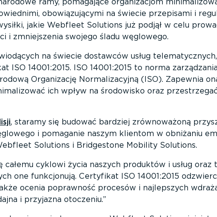
narodowe ramy, pomagające organizacjom minimalizowa
wiednimi, obowiązującymi na świecie przepisami i regul
ysiłki, jakie Webfleet Solutions już podjął w celu prowa
ci i zmniejszenia swojego śladu węglowego.
z wiodących na świecie dostawców usług telematycznych
ikat ISO 14001:2015. ISO 14001:2015 to norma zarządzan
odową Organizację Normalizacyjną (ISO). Zapewnia o
imalizować ich wpływ na środowisko oraz przestrzega
sji
, staramy się budować bardziej zrównoważoną przys
ęglowego i pomaganie naszym klientom w obniżaniu emi
bfleet Solutions i Bridgestone Mobility Solutions.
ę całemu cyklowi życia naszych produktów i usług oraz 
ych one funkcjonują. Certyfikat ISO 14001:2015 odzwier
akże ocenia poprawność procesów i najlepszych wdraża
ajna i przyjazna otoczeniu.