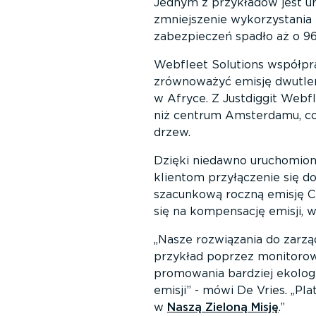
Jednym z przykładów jest u
zmniejszenie wykorzystania 
zabezpieczeń spadło aż o 96
Webfleet Solutions współpr
zrównoważyć emisję dwutlen
w Afryce. Z Justdiggit Webf
niż centrum Amsterdamu, c
drzew.
Dzięki niedawno uruchomion
klientom przyłączenie się d
szacunkową roczną emisję 
się na kompensację emisji, w
Nasze rozwiązania do zarzą
przykład poprzez monitorow
promowania bardziej ekologi
emisji
- mówi De Vries.
Pla
w
Naszą Zieloną Misję
.