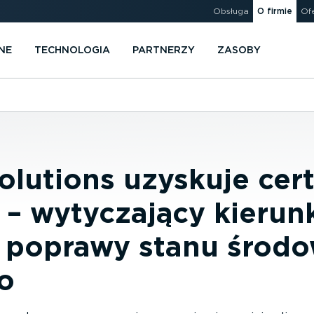
Obsługa
O firmie
Of
NE
TECHNOLOGIA
PARTNERZY
ZASOBY
olutions uzyskuje cert
– wytyczający kierunk
 poprawy stanu środo
o