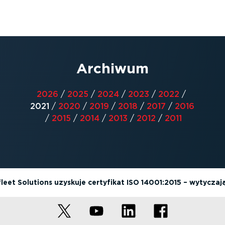
Archiwum
2026
/
2025
/
2024
/
2023
/
2022
/
2021
/
2020
/
2019
/
2018
/
2017
/
2016
/
2015
/
2014
/
2013
/
2012
/
2011
eet Solutions uzyskuje certyfikat ISO 14001:2015 – wytyczaj