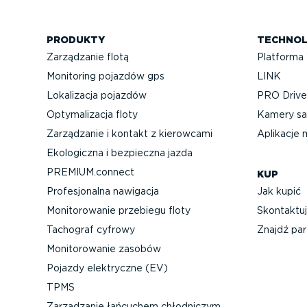
PRODUKTY
TECHNOL
Zarządzanie flotą
Platforma
Monitoring pojazdów gps
LINK
Lokalizacja pojazdów
PRO Driver
Optyma­li­zacja floty
Kamery sa
Zarządzanie i kontakt z kierowcami
Aplikacje 
Ekologiczna i bezpieczna jazda
PREMIUM.connect
KUP
Profe­sjo­nalna nawigacja
Jak kupić
Monito­ro­wanie przebiegu floty
Skontaktuj
Tachograf cyfrowy
Znajdź par
Monito­ro­wanie zasobów
Pojazdy elektryczne (EV)
TPMS
Zarządzanie łańcuchem chłodniczym