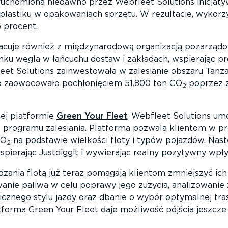
ruchomiona niedawno przez Webfleet Solutions inicjaty
plastiku w opakowaniach sprzętu. W rezultacie, wykorz
 procent.
acuje również z międzynarodową organizacją pozarządow
ku węgla w łańcuchu dostaw i zakładach, wspierając pr
leet Solutions zainwestowała w zalesianie obszaru Tanz
o zaowocowało pochłonięciem 51.800 ton CO
poprzez z
2
ej platformie
Green Your Fleet
, Webfleet Solutions um
o programu zalesiania. Platforma pozwala klientom w pr
CO
na podstawie wielkości floty i typów pojazdów. Na
2
spierając Justdiggit i wywierając realny pozytywny wpływ
dzania flotą już teraz pomagają klientom zmniejszyć ic
anie paliwa w celu poprawy jego zużycia, analizowani
cznego stylu jazdy oraz dbanie o wybór optymalnej tras
tforma Green Your Fleet daje możliwość pójścia jeszcze o