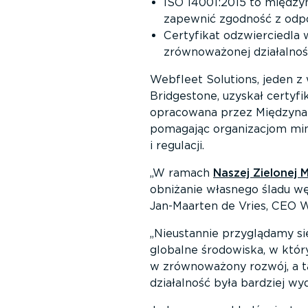
ISO 14001:2015 to między
zapewnić zgodność z odpo
Certyfikat odzwierciedla w
zrównoważonej działalnoś
Webfleet Solutions, jeden 
Bridgestone, uzyskał certyf
opracowana przez Międzynar
pomagając organizacjom min
i regulacji.
W ramach
Naszej Zielonej Mi
obniżanie własnego śladu w
Jan-Maarten de Vries, CEO We
Nieustannie przyglądamy si
globalne środowiska, w któr
w zrównoważony rozwój, a t
działalność była bardziej wyd