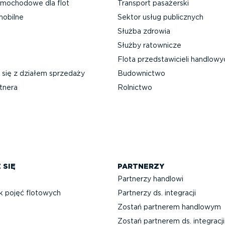
mochodowe dla flot
Transport pasażerski
mobilne
Sektor usług publicznych
Służba zdrowia
Służby ratownicze
Flota przed­sta­wi­cieli handlow
 się z działem sprzedaży
Budownictwo
tnera
Rolnictwo
 SIĘ
PARTNERZY
Partnerzy handlowi
k pojęć flotowych
Partnerzy ds. integracji
Zostań partnerem handlowym
Zostań partnerem ds. integracji