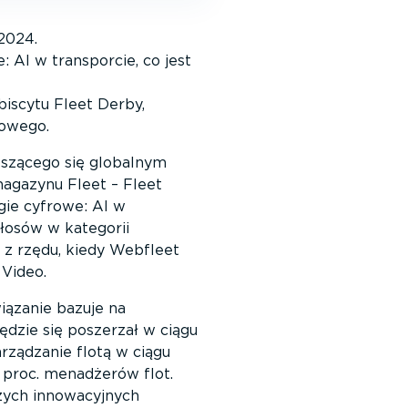
2024.
 AI w transporcie, co jest
biscytu Fleet Derby,
lowego.
eszącego się globalnym
magazynu Fleet – Fleet
gie cyfrowe: AI w
głosów w kategorii
 z rzędu, kiedy Webfleet
 Video.
iązanie bazuje na
będzie się poszerzał w ciągu
rządzanie flotą w ciągu
1 proc. menadżerów flot.
zych innowacyjnych