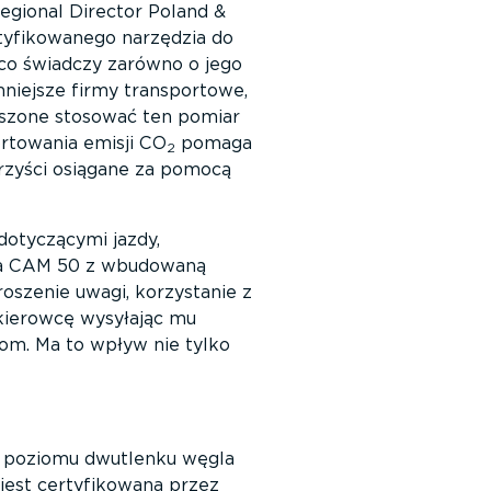
Regional Director Poland &
tyfikowanego narzędzia do
co świadczy zarówno o jego
mniejsze firmy transportowe,
muszone stosować ten pomiar
rtowania emisji CO
pomaga
2
rzyści osiągane za pomocą
dotyczącymi jazdy,
wa CAM 50 z wbudowaną
roszenie uwagi, korzystanie z
 kierowcę wysyłając mu
kom. Ma to wpływ nie tylko
 poziomu dwutlenku węgla
jest certyfikowana przez