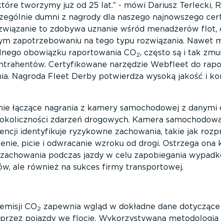
tóre tworzymy już od 25 lat.
- mówi Dariusz Terlecki, 
zególnie dumni z nagrody dla naszego najnowszego cer
ozwiązanie to zdobywa uznanie wśród menadżerów flot, 
nącym zapotrzebowaniu na tego typu rozwiązania. Nawet 
jalnego obowiązku raportowania CO
, często są i tak z
2
ntrahentów. Certyfikowane narzędzie Webfleet do rapo
ia. Nagroda Fleet Derby potwierdza wysoką jakość i ko
nie łączące nagrania z kamery samochodowej z danymi 
w okoliczności zdarzeń drogowych. Kamera samochodo
gencji identyfikuje ryzykowne zachowania, takie jak rozp
nie, picie i odwracanie wzroku od drogi. Ostrzega ona
tę zachowania podczas jazdy w celu zapobiegania wypad
, ale również na sukces firmy transportowej.
emisji CO
zapewnia wgląd w dokładne dane dotyczące
2
rzez pojazdy we flocie. Wykorzystywana metodologia 