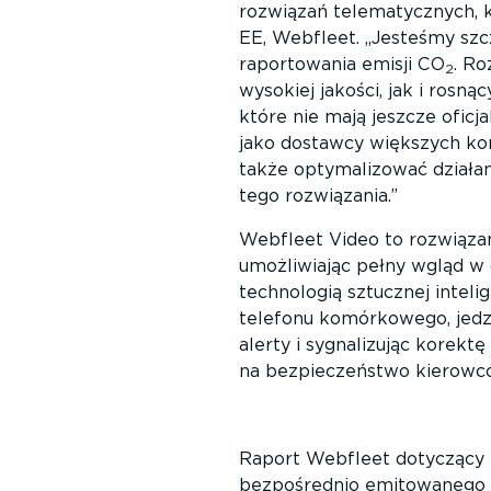
rozwiązań telematycznych, k
EE, Webfleet.
Jesteśmy szc
raportowania emisji CO
. R
2
wysokiej jakości, jak i ros
które nie mają jeszcze ofic
jako dostawcy większych ko
także optymalizować działan
tego rozwiązania.
Webfleet Video to rozwiąza
umożliwiając pełny wgląd 
technologią sztucznej inteli
telefonu komórkowego, jedze
alerty i sygnalizując korek
na bezpieczeństwo kierowców
Raport Webfleet dotyczący 
bezpośrednio emitowanego p