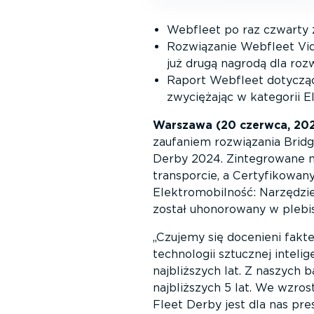
Webfleet po raz czwarty 
Rozwiązanie Webfleet Vide
już drugą nagrodą dla rozw
Raport Webfleet dotycząc
zwyciężając w kategorii 
Warszawa (20 czerwca, 20
zaufaniem rozwiązania Bridg
Derby 2024. Zintegrowane n
transporcie, a Certyfikowan
Elektromobilność: Narzędzie
został uhonorowany w plebis
Czujemy się docenieni fakt
technologii sztucznej intelig
najbliższych lat. Z naszych 
najbliższych 5 lat. We wzros
Fleet Derby jest dla nas p