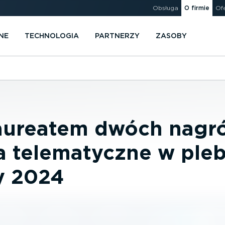
Obsługa
O firmie
Of
NE
TECHNOLOGIA
PARTNERZY
ZASOBY
aureatem dwóch nagr
a telematyczne w pleb
y 2024