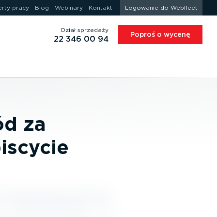
erty pracy
Blog
Webinary
Kontakt
Logowanie do Webfleet
Dział sprzedaży
Poproś o wycenę
22 346 00 94
ód za
iscycie