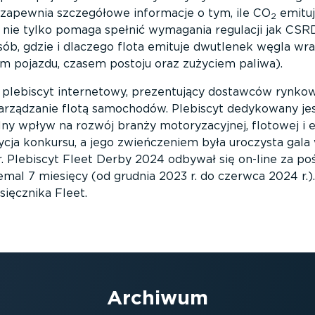
 zapewnia szczegółowe informacje o tym, ile CO
emituj
2
 nie tylko pomaga spełnić wymagania regulacji jak CSRD
osób, gdzie i dlaczego flota emituje dwutlenek węgla w
iem pojazdu, czasem postoju oraz zużyciem paliwa).
 plebiscyt internetowy, prezentujący dostawców rynkow
zarządzanie flotą samochodów. Plebiscyt dedykowany jes
lny wpływ na rozwój branży motoryzacyjnej, flotowej i
ycja konkursu, a jego zwieńczeniem była uroczysta gala
r. Plebiscyt Fleet Derby 2024 odbywał się on-line za p
emal 7 miesięcy (od grudnia 2023 r. do czerwca 2024 r.).
sięcznika Fleet.
Archiwum