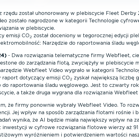
z rzędu został uhonorowany w plebiscycie Fleet Derby 
o zostało nagrodzone w kategorii Technologie cyfrowe:
iązania w plebiscycie.
y emisji CO
został doceniony w tegorocznej edycji ple
2
Elektromobilność: Narzędzie do raportowania śladu węg
24)
- Dwa rozwiązania telematyczne firmy Webfleet, ci
estone do zarządzania flotą, zwyciężyły w plebiscycie 
arzędzie Webfleet Video wygrało w kategorii Technolo
y raport dotyczący emisji CO
zyskał największą liczbę 
2
 do raportowania śladu węglowego. Jest to czwarty rok
cycie, a także druga wygrana dla rozwiązania Webfleet
em, że firmy ponownie wybrały Webfleet Video. To rozw
encji. Jej wpływ na sposób zarządzania flotami rośnie i 
badań wynika, że AI będzie miała największy wpływ na za
t inwestycji w cyfrowe rozwiązania flotowe wierzy aż 9
restiżowym wyróżnieniem i potwierdzeniem wartości nas