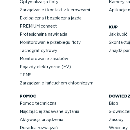
Optyma­li­zacja floty
Kamery sa
Zarządzanie i kontakt z kierowcami
Aplikacje 
Ekologiczna i bezpieczna jazda
PREMIUM.connect
KUP
Profe­sjo­nalna nawigacja
Jak kupić
Monito­ro­wanie przebiegu floty
Skontaktuj
Tachograf cyfrowy
Znajdź par
Monito­ro­wanie zasobów
Pojazdy elektryczne (EV)
TPMS
Zarządzanie łańcuchem chłodniczym
POMOC
DOWIEDZ
Pomoc techniczna
Blog
Najczęściej zadawane pytania
Słownicze
Aktywacja urządzenia
Zasoby
Doradca rozwiązań
Webinary