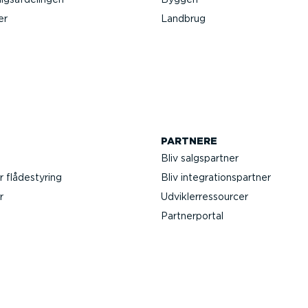
er
Landbrug
PARTNERE
Bliv salgs­partner
r flådestyring
Bliv integra­tions­partner
r
Udvik­lerre­s­sourcer
Partner­portal