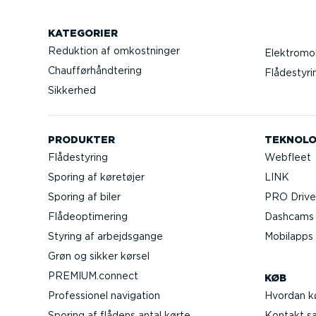
KATEGORIER
Reduktion af omkostninger
Elektromob
Chaufførhåndtering
Flådestyri
Sikkerhed
PRODUKTER
TEKNOLO
Flådestyring
Webfleet
Sporing af køretøjer
LINK
Sporing af biler
PRO Driver
Flåde­op­ti­mering
Dashcams t
Styring af arbejds­gange
Mobilapps
Grøn og sikker kørsel
PREMIUM.connect
KØB
Profes­sionel navigation
Hvordan k
Sporing af flådens antal kørte
Kontakt sal