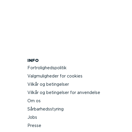
INFO
Fortro­lig­heds­po­litik
Valgmu­lig­heder for cookies
Vilkår og betingelser
Vilkår og betingelser for anvendelse
Om os
Sårbar­heds­styring
Jobs
Presse