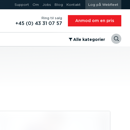
Support
Om
Jobs
Blog
Kontakt
Log på Webfleet
Ring til salg
Anmod om en pris
+45 (0) 43 31 07 57
⁠Alle kategorier