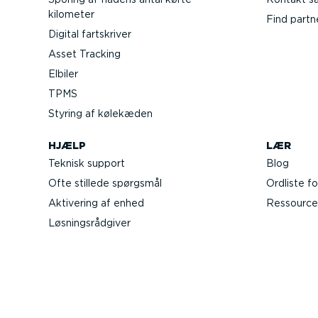
kilometer
Find partn
Digital fartskriver
Asset Tracking
Elbiler
TPMS
Styring af kølekæden
HJÆLP
LÆR
Teknisk support
Blog
Ofte stillede spørgsmål
Ordliste fo
Aktivering af enhed
Ressource
Løsnings­rå­d­giver