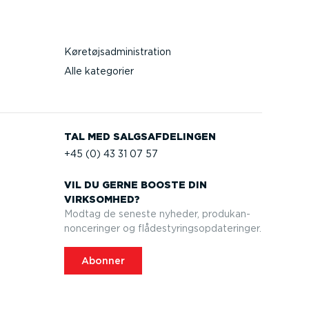
Køretøjsadministration
Alle kategorier
TAL MED SALGS­AF­DE­LINGEN
+45 (0) 43 31 07 57
VIL DU GERNE BOOSTE DIN
VIRKSOMHED?
Modtag de seneste nyheder, produkan­
non­ce­ringer og flådesty­rings­op­da­te­ringer.
Abonner