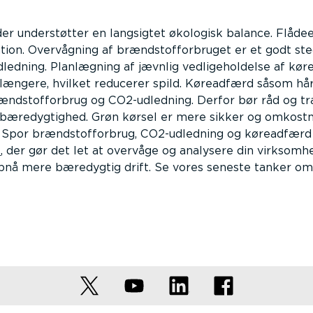
er understøtter en langsigtet økologisk balance. Flådeej
tion. Overvågning af brændstofforbruget er et godt ste
ledning. Planlægning af jævnlig vedligeholdelse af køre
 længere, hvilket reducerer spild. Køreadfærd såsom hå
rændstofforbrug og CO2-udledning. Derfor bør råd og t
 bæredygtighed. Grøn kørsel er mere sikker og omkostni
. Spor brændstofforbrug, CO2-udledning og køreadfærd
0
, der gør det let at overvåge og analysere din virksomh
opnå mere bæredygtig drift. Se vores seneste tanker o