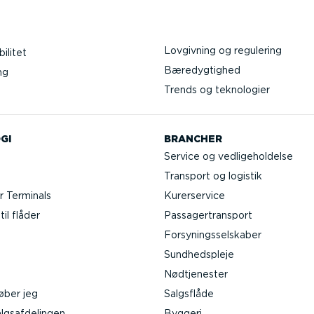
Lovgivning og regulering
ilitet
Bæredygtighed
ng
Trends og teknologier
GI
BRANCHER
Service og vedli­ge­hol­delse
Transport og logistik
 Terminals
Kurer­service
il flåder
Passa­ger­transport
Forsy­nings­sel­skaber
Sundheds­pleje
Nødtje­nester
øber jeg
Salgsflåde
gs­af­de­lingen
Byggeri