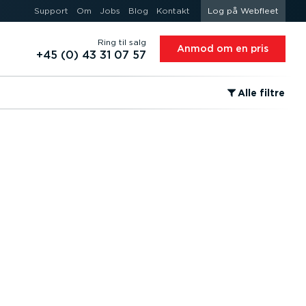
Support
Om
Jobs
Blog
Kontakt
Log på Webfleet
Ring til salg
Anmod om en pris
+45 (0) 43 31 07 57
⁠Alle filtre