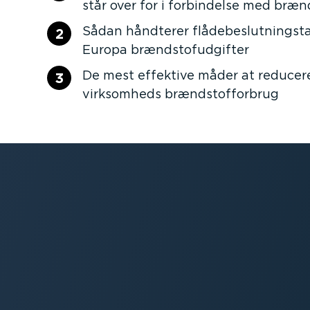
står over for i forbindelse med bræn
Sådan håndterer flåde­be­slut­nings­t
2
Europa brænd­sto­fud­gifter
De mest effektive måder at reducer
3
virksomheds brænd­stof­forbrug