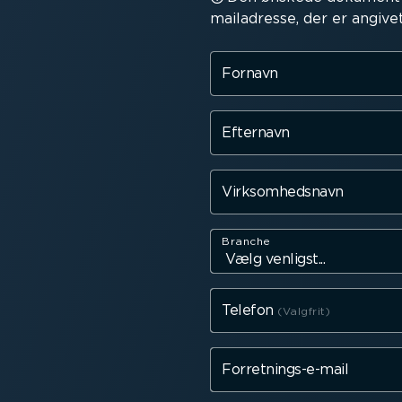
mailadresse, der er angivet
Fornavn
Efternavn
Virksom­hedsnavn
Branche
Telefon
Forret­nings­-e-mail