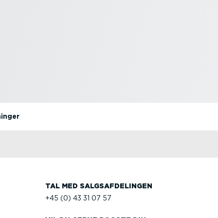
ninger
TAL MED SALGS­AF­DE­LINGEN
+45 (0) 43 31 07 57