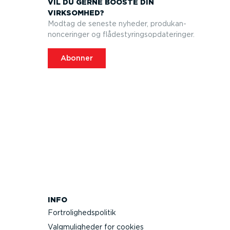
VIL DU GERNE BOOSTE DIN
VIRKSOMHED?
Modtag de seneste nyheder, produkan­
non­ce­ringer og flådesty­rings­op­da­te­ringer.
Abonner
INFO
Fortro­lig­heds­po­litik
Valgmu­lig­heder for cookies