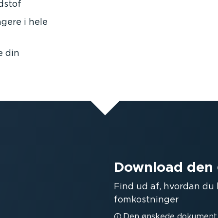
dstof
agere i hele
e din
Download den 
Find ud af, hvordan du
fom­kost­ninger
Den ønskede dokument vi