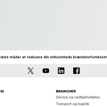
dste måder at reducere din virksomheds brænd­sto­fom­kost­
GI
BRANCHER
Service og vedli­ge­hol­delse
Transport og logistik