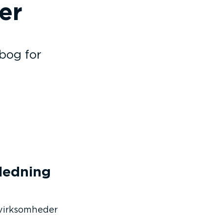
ger
bog for
ledning
virksom­heder