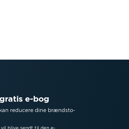
gratis e-bog
 kan reducere dine brænd­sto­
l blive sendt til den e-