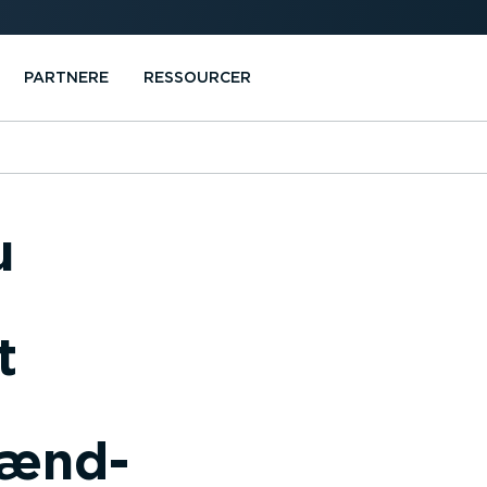
PARTNERE
RESSOURCER
u
t
rænd­