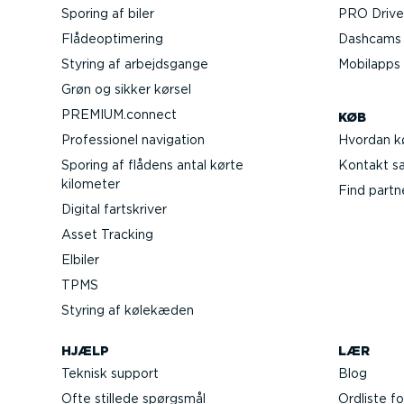
Sporing af biler
PRO Driver
Flåde­op­ti­mering
Dashcams t
Styring af arbejds­gange
Mobilapps
Grøn og sikker kørsel
PREMIUM.connect
KØB
Profes­sionel navigation
Hvordan k
Sporing af flådens antal kørte
Kontakt sal
kilometer
Find partn
Digital fartskriver
Asset Tracking
Elbiler
TPMS
Styring af kølekæden
HJÆLP
LÆR
Teknisk support
Blog
Ofte stillede spørgsmål
Ordliste fo