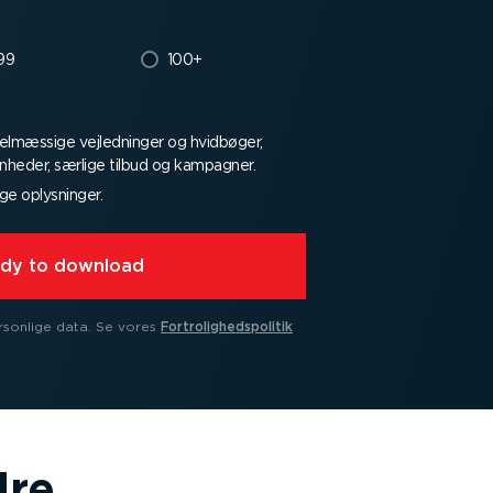
99
100+
el­mæssige vejled­ninger og hvidbøger,
n­heder, særlige tilbud og kampagner.
ge oplysninger.
eady to download
rsonlige data.
Se vores
Fortro­lig­heds­po­litik
dre