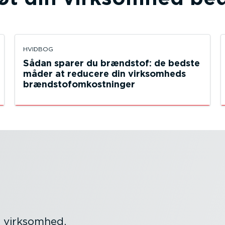
HVIDBOG
Sådan sparer du brændstof: de bedste
måder at reducere din virksomheds
brænd­sto­fom­kost­ninger
n virksomhed.