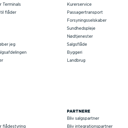
 Terminals
Kurer­service
il flåder
Passa­ger­transport
Forsy­nings­sel­skaber
Sundheds­pleje
Nødtje­nester
øber jeg
Salgsflåde
gs­af­de­lingen
Byggeri
er
Landbrug
PARTNERE
Bliv salgs­partner
r flådestyring
Bliv integra­tions­partner