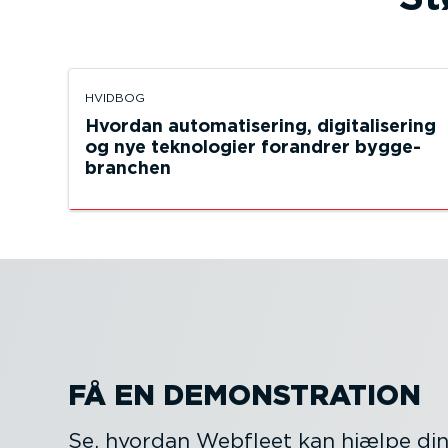
HVIDBOG
Hvordan automa­ti­sering, digita­li­sering
og nye teknologier forandrer bygge­
branchen
FÅ EN DEMON­STRATION
Se, hvordan Webfleet kan hjælpe di