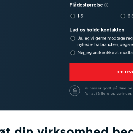
Flåde­stør­relse
1-5
6-
Lad os holde kontakten
Ja, jeg vil gerne modtage reg
nyheder fra branchen, begive
Nej, jeg ønsker ikke at modta
⁠I am r
Vi passer godt på dine pe
for at få flere oplysninger.
øt din virksomhed be