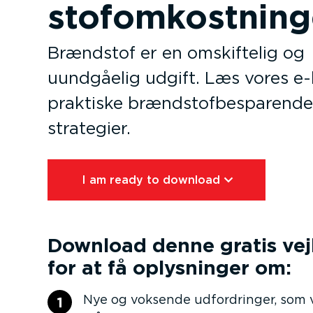
sto­fom­kost­nin
Brændstof er en omskiftelig og
uundgåelig udgift. Læs vores e-
praktiske brænd­stof­be­spa­rende
strategier.
I am ready to download⁠
Download denne gratis vej
for at få oplysninger om:
Nye og voksende udfor­dringer, som 
1