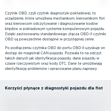
Czytnik OBD, czyli czytnik diagnostyki pokładowej, to
urządzenie, które umożliwia mechanikom, kierownikom flot
oraz kierowcom odczy­ty­wanie i diagno­zo­wanie kodów
błędów w pokładowym systemie kompu­te­rowym pojazdu.
Dzięki zasto­so­waniu standar­dowego złącza OBD-II czytniki
OBD są powszechnie dostępne w przystępnej cenie.
Po podłączeniu czytnika OBD do portu OBD‑II uzyskuje on
dostęp do magistrali CAN pojazdu. Pozwala to na odczyt
takich danych jak identy­fi­kacja pojazdu, dane pojazdu w
czasie rzeczy­wistym oraz kody DTC. Dane te umożliwiają
identy­fi­kację problemów i opracowanie planu naprawy.
Korzyści płynące z diagnostyki pojazdu dla flot