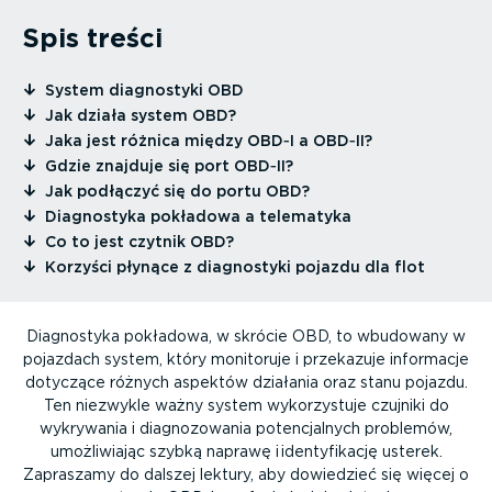
Spis treści
⁠System diagnostyki OBD
⁠Jak działa system OBD?
⁠Jaka jest różnica między OBD‑I a OBD‑II?
⁠Gdzie znajduje się port OBD‑II?
⁠Jak podłączyć się do portu OBD?
⁠Diagnostyka pokładowa a telematyka
⁠Co to jest czytnik OBD?
⁠Korzyści płynące z diagnostyki pojazdu dla flot
Diagnostyka pokładowa, w skrócie OBD, to wbudowany w
pojazdach system, który monitoruje i przekazuje informacje
dotyczące różnych aspektów działania oraz stanu pojazdu.
Ten niezwykle ważny system wykorzy­stuje czujniki do
wykrywania i diagno­zo­wania poten­cjalnych problemów,
umożli­wiając szybką naprawę i identy­fi­kację usterek.
Zapraszamy do dalszej lektury, aby dowiedzieć się więcej o