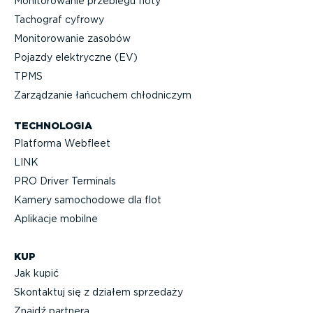
Monito­ro­wanie przebiegu floty
Tachograf cyfrowy
Monito­ro­wanie zasobów
Pojazdy elektryczne (EV)
TPMS
Zarządzanie łańcuchem chłodniczym
TECHNOLOGIA
Platforma Webfleet
LINK
PRO Driver Terminals
Kamery samochodowe dla flot
Aplikacje mobilne
KUP
Jak kupić
Skontaktuj się z działem sprzedaży
Znajdź partnera