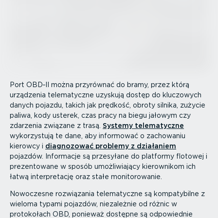
Port OBD‑II można przyrównać do bramy, przez którą
urządzenia telema­tyczne uzyskują dostęp do kluczowych
danych pojazdu, takich jak prędkość, obroty silnika, zużycie
paliwa, kody usterek, czas pracy na biegu jałowym czy
zdarzenia związane z trasą.
Systemy telema­tyczne
wykorzy­stują te dane, aby informować o zachowaniu
kierowcy i
diagnozować problemy z działaniem
pojazdów. Informacje są przesyłane do platformy flotowej i
prezen­towane w sposób umożli­wiający kierownikom ich
łatwą inter­pre­tację oraz stałe monito­ro­wanie.
Nowoczesne rozwiązania telema­tyczne są kompa­ty­bilne z
wieloma typami pojazdów, niezależnie od różnic w
protokołach OBD, ponieważ dostępne są odpowiednie