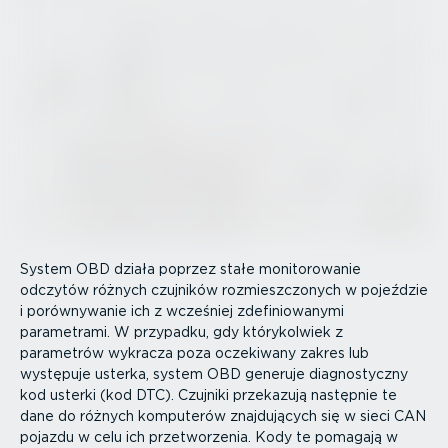
System OBD działa poprzez stałe monito­ro­wanie
odczytów różnych czujników rozmiesz­czonych w pojeździe
i porów­ny­wanie ich z wcześniej zdefi­nio­wanymi
parametrami. W przypadku, gdy który­kolwiek z
parametrów wykracza poza oczekiwany zakres lub
występuje usterka, system OBD generuje diagno­styczny
kod usterki (kod DTC). Czujniki przekazują następnie te
dane do różnych komputerów znajdu­jących się w sieci CAN
pojazdu w celu ich przetwo­rzenia. Kody te pomagają w