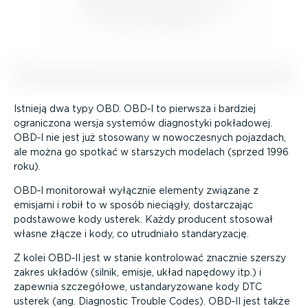
Istnieją dwa typy OBD. OBD‑I to pierwsza i bardziej
ograniczona wersja systemów diagnostyki pokładowej.
OBD‑I nie jest już stosowany w nowocze­snych pojazdach,
ale można go spotkać w starszych modelach (sprzed 1996
roku).
OBD‑I monitorował wyłącznie elementy związane z
emisjami i robił to w sposób nieciągły, dostar­czając
podstawowe kody usterek. Każdy producent stosował
własne złącze i kody, co utrudniało standa­ry­zację.
Z kolei OBD‑II jest w stanie kontrolować znacznie szerszy
zakres układów (silnik, emisje, układ napędowy itp.) i
zapewnia szczegółowe, ustan­da­ry­zowane kody DTC
usterek (ang. Diagnostic Trouble Codes). OBD‑II jest także