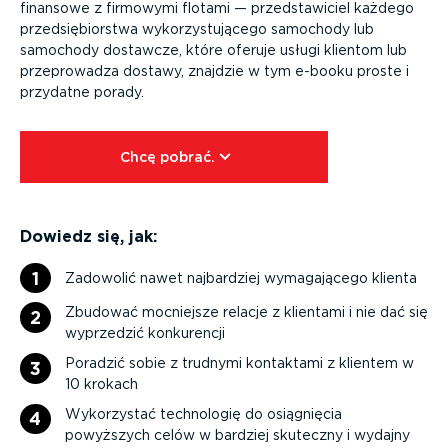
finansowe z firmowymi flotami — przed­sta­wiciel każdego
przed­się­biorstwa wykorzy­stu­jącego samochody lub
samochody dostawcze, które oferuje usługi klientom lub
przepro­wadza dostawy, znajdzie w tym e-booku proste i
przydatne porady.
Chcę pobrać.⁠
Dowiedz się, jak:
1
Zadowolić nawet najbardziej wymaga­jącego klienta
Zbudować mocniejsze relacje z klientami i nie dać się
2
wyprzedzić konkurencji
Poradzić sobie z trudnymi kontaktami z klientem w
3
10 krokach
Wykorzystać technologię do osiągnięcia
4
powyższych celów w bardziej skuteczny i wydajny