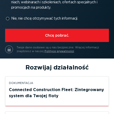
niach, webinarach i szkoleniach, ofertach specjalnych i
promocjach na produkty.
Nie, nie chcę otrzymywać tych informacji.
⁠Chcę pobrać.
Twoje dane osobowe są u nas bezpieczne.
Więcej informacji
znajdziesz w naszej
Polityce prywatności
.
Rozwijaj działalność
DOKUMEN­TACJA
Connected Construction Fleet: Zinte­growany
system dla Twojej floty