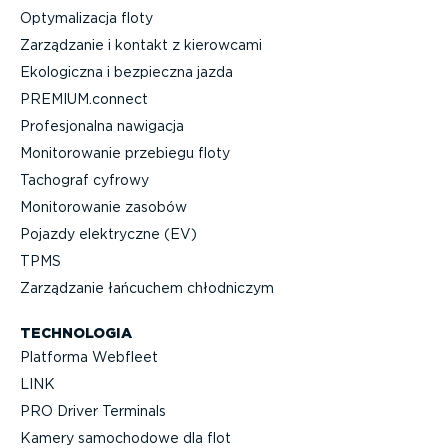
Optyma­li­zacja floty
Zarządzanie i kontakt z kierowcami
Ekologiczna i bezpieczna jazda
PREMIUM.connect
Profe­sjo­nalna nawigacja
Monito­ro­wanie przebiegu floty
Tachograf cyfrowy
Monito­ro­wanie zasobów
Pojazdy elektryczne (EV)
TPMS
Zarządzanie łańcuchem chłodniczym
TECHNOLOGIA
Platforma Webfleet
LINK
PRO Driver Terminals
Kamery samochodowe dla flot