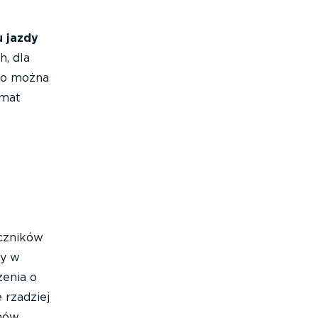
 jazdy
, dla
co można
emat
czników
ny w
enia o
 rzadziej
mów.