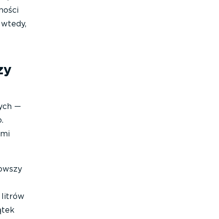
ności
 wtedy,
zy
ych —
.
ami
Nowszy
litrów
ątek