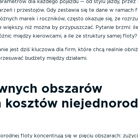
 parametrów dla każdego pojazdu — od stylu jazdy, przez 
darzeń i przestojów. Gdy zestawia się te dane w ramach f
óżnych marek i roczników, często okazuje się, że rozrzu
 większy, niż można by przypuszczać. Pytanie brzmi: il
óżnic między kierowcami, a ile ze struktury samej floty?
ie jest dziś kluczowa dla firm, które chcą realnie obni
 przesuwać budżety między działami.
ównych obszarów
h kosztów niejednorod
orodnej floty koncentrują się w pięciu obszarach: zużyci