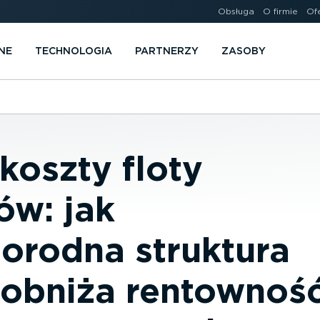
Obsługa
O firmie
Of
NE
TECHNOLOGIA
PARTNERZY
ZASOBY
koszty floty
ów: jak
norodna struktura
 obniża rentownoś