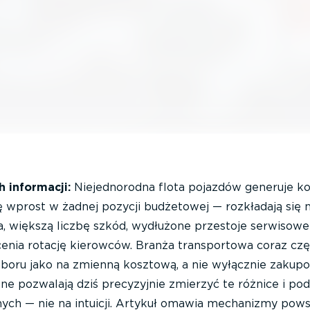
h informacji:
Niejednorodna flota pojazdów generuje ko
ię wprost w żadnej pozycji budżetowej — rozkładają się 
, większą liczbę szkód, wydłużone przestoje serwisowe 
enia rotację kierowców. Branża transportowa coraz czę
aboru jako na zmienną kosztową, a nie wyłącznie zakup
e pozwalają dziś precyzyjnie zmierzyć te różnice i pod
nych — nie na intuicji. Artykuł omawia mechanizmy pow