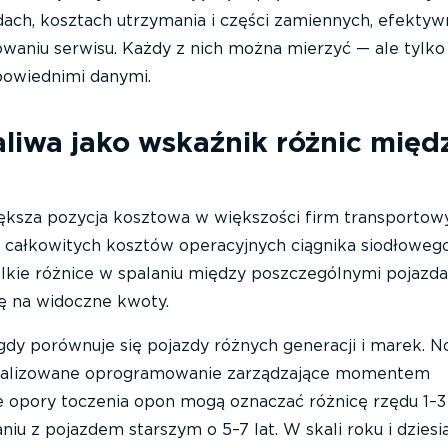
ach, kosztach utrzymania i części zamiennych, efektyw
waniu serwisu. Każdy z nich można mierzyć — ale tylko
powiednimi danymi.
aliwa jako wskaźnik różnic międ
iększa pozycja kosztowa w większości firm transportow
 całkowitych kosztów operacyjnych ciągnika siodłowego
lkie różnice w spalaniu między poszczególnymi pojazd
ię na widoczne kwoty.
 gdy porównuje się pojazdy różnych generacji i marek. 
tymalizowane oprogramowanie zarządzające momentem
 opory toczenia opon mogą oznaczać różnicę rzędu 1–3 
u z pojazdem starszym o 5–7 lat. W skali roku i dziesi