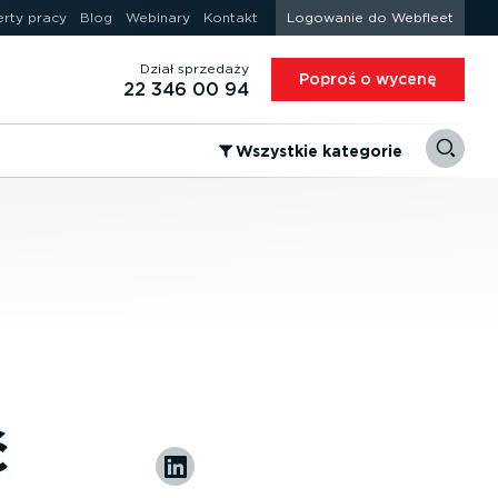
erty pracy
Blog
Webinary
Kontakt
Logowanie do Webfleet
Dział sprzedaży
Poproś o wycenę
22 346 00 94
⁠Wszystkie kategorie
ć