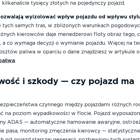
 kilkanaście tysięcy złotych na pojedynczy pojazd.
ozwalają wyizolować wpływ pojazdu od wpływu stylu
tych samych tras, w zbliżonych warunkach pogodowych
óżnych kierowców daje menedżerowi floty obraz tego, 
, a co wymaga decyzji o wymianie pojazdu. Więcej na t
osztów paliwa w oparciu o dane znajdziesz w artykule o
paliwa
.
ość i szkody — czy pojazd ma
bezpieczeństwa czynnego między pojazdami różnych ro
ać na poziom wypadkowości w flocie. Pojazd wyposażo
y ADAS — automatyczne hamowanie awaryjne, ostrzeż
e pasa, monitoring zmęczenia kierowcy — statystycznie
ch niż pojazd starszej generacji, pozbawiony tych syste