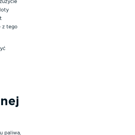
zużycie
loty
t
e z tego
żyć
nej
u paliwa,