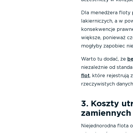
Dla menedżera floty p
lakierniczych, a w po
konsekwencje prawne.
większe, ponieważ cz
mogłyby zapobiec ni
Warto tu dodać, że
be
niezależnie od stand
flot
, które rejestruj
rzeczywistych danych 
3. Koszty ut
zamiennych
Niejednorodna flota o