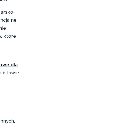
harsko-
ncjalne
nie
, które
owe dla
podstawie
ennych,