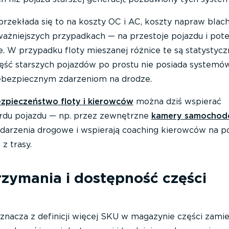
rzekłada się to na koszty OC i AC, koszty napraw blac
ważniejszych przypadkach — na przestoje pojazdu i pote
 W przypadku floty mieszanej różnice te są statystycz
ęść starszych pojazdów po prostu nie posiada systemów
ebezpiecznym zdarzeniom na drodze.
zpieczeństwo floty i kierowców
można dziś wspierać
ardu pojazdu — np. przez zewnętrzne
kamery samochod
ą zdarzenia drogowe i wspierają coaching kierowców na 
z trasy.
rzymania i dostępność części
znacza z definicji więcej SKU w magazynie części zami