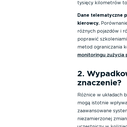
tysięcy kilometrów to
Dane telematyczne p
kierowcy.
Porównanie 
różnych pojazdów i r
poprawić szkoleniami
metod ograniczania k
monitoringu zużycia 
2. Wypadkow
znaczenie?
Różnice w układach 
mogą istotnie wpływ
zaawansowane system
niezamierzonej zmiani
uczestniczy w kolizja