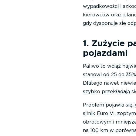
wypadkowości i szkod
kierowców oraz plano
gdy dysponuje się od
1. Zużycie p
pojazdami
Paliwo to wciąż najw
stanowi od 25 do 35%
Dlatego nawet niewie
szybko przekładają s
Problem pojawia się,
silnik Euro VI, zop
obrotowym i mniejsze
na 100 km w porównani