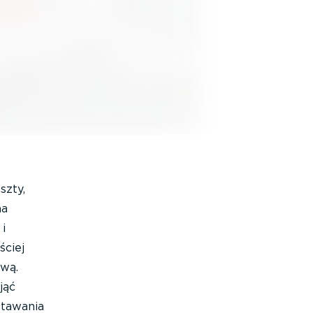
szty,
na
i
ściej
ową.
jąć
stawania