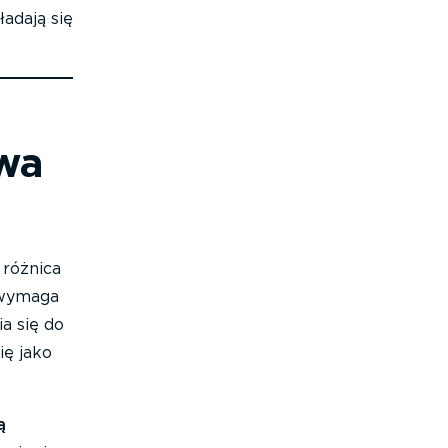
ładają się
ywa
 różnica
— wymaga
a się do
ę jako
ą